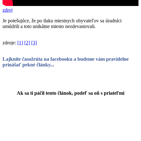
zdroj
Je potešujúce, že po tlaku miestnych obyvateľov sa úradníci
umúdrili a toto unikátne miesto nezdevastovali.
zdroje:
[1]
[2]
[3]
Lajknite časožrúta na facebooku a budeme vám pravidelne
prinášať pekné články...
Ak sa ti páčil tento článok, podeľ sa oň s priateľmi