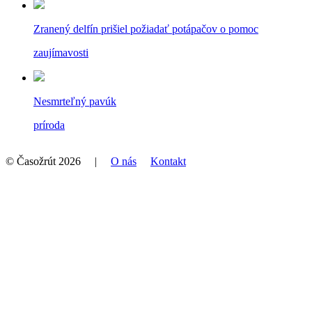
Zranený delfín prišiel požiadať potápačov o pomoc
zaujímavosti
Nesmrteľný pavúk
príroda
© Časožrút 2026 |
O nás
Kontakt