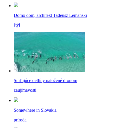
Domo dom, architekt Tadeusz Lemanski
štýl
Surfujúce delfíny natočené dronom
zaujímavosti
Somewhere in Slovakia
príroda