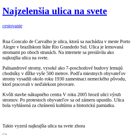
Najzelenšia ulica na svete
cestovanie
Rua Goncalo de Carvalho je ulica, ktorá sa nachádza v meste Porto
Alegre v brazílskom štáte Rio Grandedo Sul. Ulica je lemovaná
stromami po oboch stranách. Na internete sa preslávila ako
najkrajšia ulica na svete.
Palisandrové stromy, vysoké ako 7-poschodové budovy lemujú
chodníky v dĺžke vyše 500 metrov. Podľa miestnych obyvateľov
stromy vysadili okolo roku 1930 zamestnaci nemeckého pôvodu,
ktorí pracovali v neďalekom pivovare.
Kvôli stavbe nákupného centra V roku 2005 hrozil ulici výrub
stromov. Po protestoch obyvateľov sa od zámeru upustilo. Ulica
bola vyhlásená za chránenú kultúrnu a historickú pamiatku.
Takto vyzerá najkrajšia ulica na svete zhora