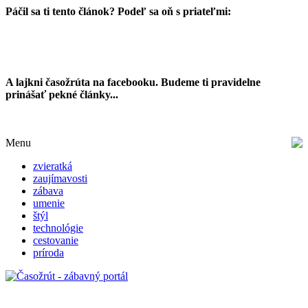
Páčil sa ti tento článok? Podeľ sa oň s priateľmi:
A lajkni časožrúta na facebooku. Budeme ti pravidelne
prinášať pekné články...
Menu
zvieratká
zaujímavosti
zábava
umenie
štýl
technológie
cestovanie
príroda