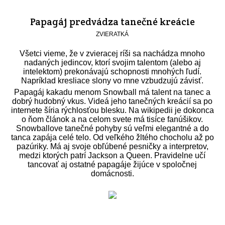
Papagáj predvádza tanečné kreácie
ZVIERATKÁ
Všetci vieme, že v zvieracej ríši sa nachádza mnoho
nadaných jedincov, ktorí svojim talentom (alebo aj
intelektom) prekonávajú schopnosti mnohých ľudí.
Napríklad kresliace slony vo mne vzbudzujú závisť.
Papagáj kakadu menom Snowball má talent na tanec a
dobrý hudobný vkus. Videá jeho tanečných kreácií sa po
internete šíria rýchlosťou blesku. Na wikipedii je dokonca
o ňom článok a na celom svete má tisíce fanúšikov.
Snowballove tanečné pohyby sú veľmi elegantné a do
tanca zapája celé telo. Od veľkého žltého chocholu až po
pazúriky. Má aj svoje obľúbené pesničky a interpretov,
medzi ktorých patrí Jackson a Queen. Pravidelne učí
tancovať aj ostatné papagáje žijúce v spoločnej
domácnosti.