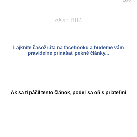
zdroj
zdroje:
[1]
[2]
Lajknite časožrúta na facebooku a budeme vám
pravidelne prinášať pekné články...
Ak sa ti páčil tento článok, podeľ sa oň s priateľmi