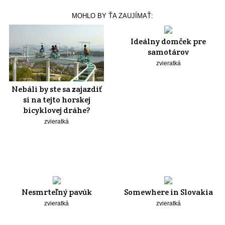
MOHLO BY ŤA ZAUJÍMAŤ:
Ideálny domček pre
samotárov
zvieratká
Nebáli by ste sa zajazdiť
si na tejto horskej
bicyklovej dráhe?
zvieratká
Nesmrteľný pavúk
Somewhere in Slovakia
zvieratká
zvieratká