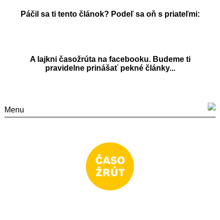
Páčil sa ti tento článok? Podeľ sa oň s priateľmi:
A lajkni časožrúta na facebooku. Budeme ti
pravidelne prinášať pekné články...
Menu