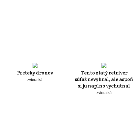
Preteky dronov
Tento zlatý retríver
súťaž nevyhral, ale aspoň
zvieratká
si ju naplno vychutnal
zvieratká